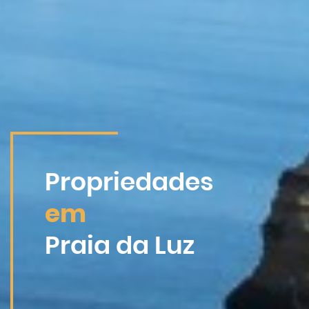
Propriedades
em
Praia da Luz